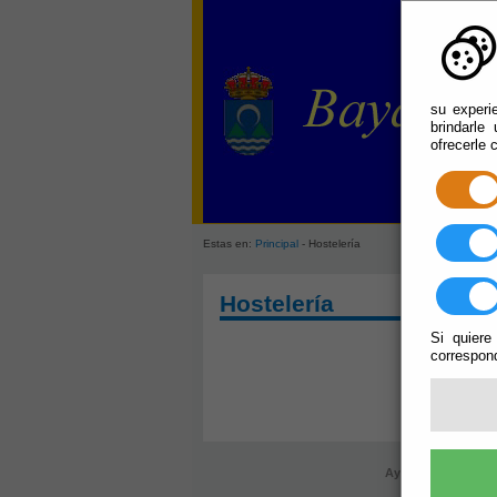
su experi
brindarle
ofrecerle 
Estas en:
Principal
- Hostelería
Hostelería
Si quiere
correspond
Ayuntamiento de B
r