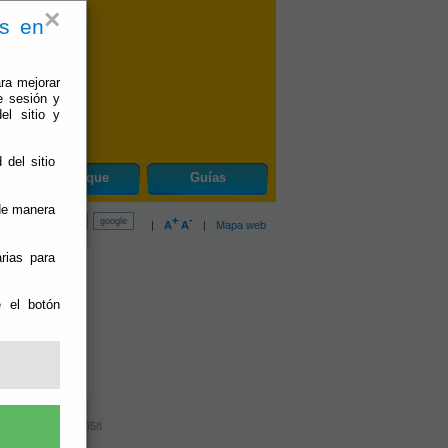
×
es en
ra mejorar
e sesión y
el sitio y
 del sitio
do
Bayarque
Guías
 de manera
+
-
|
A
A
|
Mapa web
rias para
e el botón
f. y Fax: 950.420.458
ad