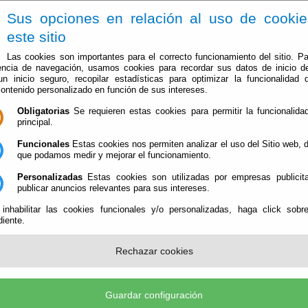
Sus opciones en relación al uso de cooki
este sitio
Las cookies son importantes para el correcto funcionamiento del sitio. Pa
encia de navegación, usamos cookies para recordar sus datos de inicio d
 un inicio seguro, recopilar estadísticas para optimizar la funcionalidad d
contenido personalizado en función de sus intereses.
Obligatorias
Se requieren estas cookies para permitir la funcionalidad
Ayuntamiento
Administración-e
Qué Hacer Cuan
principal.
Funcionales
Estas cookies nos permiten analizar el uso del Sitio web,
que podamos medir y mejorar el funcionamiento.
Personalizadas
Estas cookies son utilizadas por empresas publicita
publicar anuncios relevantes para sus intereses.
 inhabilitar las cookies funcionales y/o personalizadas, haga click sobr
iente.
Rechazar cookies
ayarque (CIF: P-0402100-B)
- Plaza/ Benigno Asensio, 6 - 04888 Bayarque (Almería) - Telé
Guardar configuración
egistro@bayarque.es
-
Aviso Legal
-
Política de Privacidad
-
Política de Cookies
-
Accesibilid