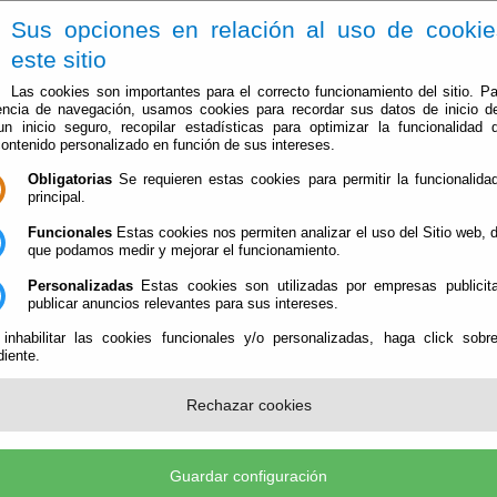
Sus opciones en relación al uso de cooki
este sitio
Las cookies son importantes para el correcto funcionamiento del sitio. Pa
encia de navegación, usamos cookies para recordar sus datos de inicio d
 un inicio seguro, recopilar estadísticas para optimizar la funcionalidad d
contenido personalizado en función de sus intereses.
Obligatorias
Se requieren estas cookies para permitir la funcionalidad
Ayuntamiento
Administración-e
Qué Hacer Cuan
principal.
Funcionales
Estas cookies nos permiten analizar el uso del Sitio web,
que podamos medir y mejorar el funcionamiento.
Personalizadas
Estas cookies son utilizadas por empresas publicita
publicar anuncios relevantes para sus intereses.
 inhabilitar las cookies funcionales y/o personalizadas, haga click sobr
iente.
Rechazar cookies
ayarque (CIF: P-0402100-B)
- Plaza/ Benigno Asensio, 6 - 04888 Bayarque (Almería) - Telé
egistro@bayarque.es
-
Aviso Legal
-
Política de Privacidad
-
Política de Cookies
-
Accesibilid
Guardar configuración