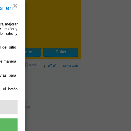
×
es en
ra mejorar
e sesión y
el sitio y
 del sitio
do
Bayarque
Guías
 de manera
+
-
|
A
A
|
Mapa web
rias para
e el botón
f. y Fax: 950.420.458
ad