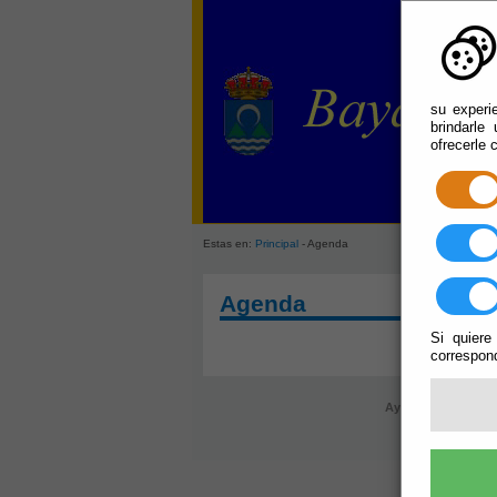
su experi
brindarle
ofrecerle 
Estas en:
Principal
- Agenda
Agenda
Si quiere
correspond
Ayuntamiento de B
r