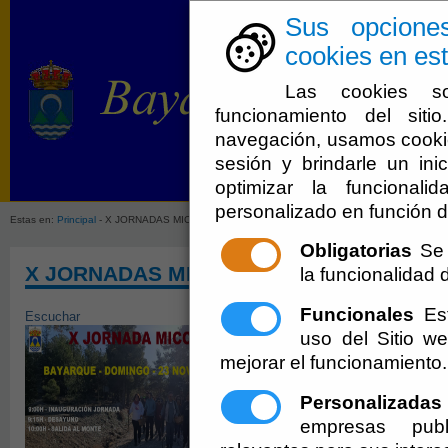
Sus opcione
cookies en est
Las cookies so
funcionamiento del sit
navegación, usamos cookie
sesión y brindarle un inic
Ayuntamien
optimizar la funcionali
personalizado en función d
Estas en:
Principal
- X JORNADAS MICOLOGICAS 2025 BAYARQUE
Obligatorias
Se 
X JORNADAS MICOLOGICAS 2025 BAYA
la funcionalidad de
Funcionales
Est
Escuchar
uso del Sitio 
mejorar el funcionamiento.
Personalizadas
empresas publ